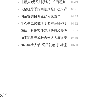
哪些要求以及流程是什么？
【新人1元限时秒杀】招商规则
02-19
是什么？详细规则讲解
天猫狂暑季招商规则是什么？详
03-21
细规则讲解
淘宝客类目佣金如何设置？
04-25
什么是二级域名？要注意哪些？
04-12
09课：根据客服需求进行板块布
12-07
局
淘宝流量券成长合伙人大赛参赛
03-19
要求是什么？
2022年情人节“爱的礼物”打标流
01-30
程是什么？
效率