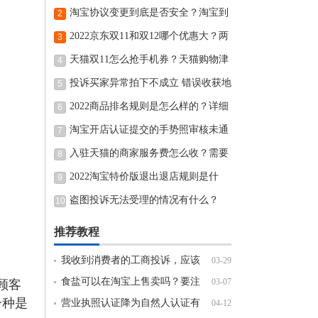
淘宝协议变更到底是否安全？淘宝到
2
底要怎么进行协议变更过户呢?
2022京东双11和双12哪个优惠大？两
3
者有不同吗?
天猫双11怎么抢手机券？天猫购物津
4
贴规则是什么?
投诉买家异常拍下不成立 错误收获地
5
址要怎么办？
2022商品排名规则是怎么样的？详细
6
规则讲解
淘宝开店认证提交的手势照审核未通
7
过原因汇总有哪些？
入驻天猫的商家服务费怎么收？需要
8
准备什么?
2022淘宝特价版退出退店规则是什
9
么？
盗图投诉无法受理的情况有什么？
10
推荐教程
我收到消费者的工商投诉，应该
03-29
怎么处理？
食盐可以在淘宝上售卖吗？要注
03-07
顾客
一种是
意哪些？
营业执照认证降为自然人认证有
04-12