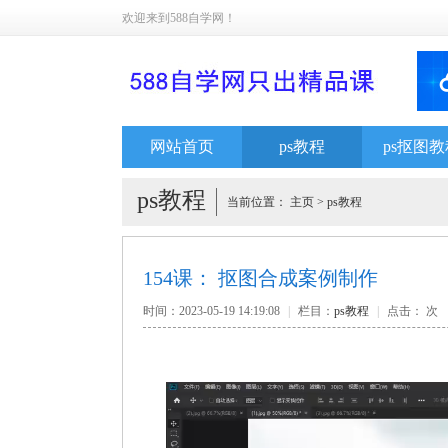
欢迎来到588自学网！
网站首页
ps教程
ps抠图教
ps教程
当前位置：
主页
>
ps教程
154课： 抠图合成案例制作
时间：2023-05-19 14:19:08
|
栏目：
ps教程
|
点击：
次