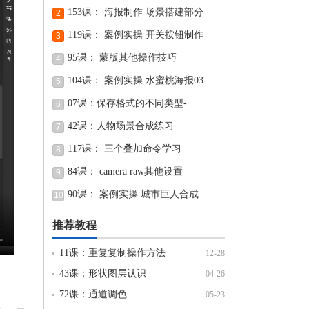
153课： 海报制作 场景搭建部分
2
119课： 案例实操 开关按钮制作
3
95课： 蒙版其他操作技巧
4
104课： 案例实操 水蜜桃海报03
5
07课：保存格式的不同类型-
6
photoshop教程
42课：人物场景合成练习
7
117课： 三个叠加命令学习
8
84课： camera raw其他设置
9
90课： 案例实操 城市巨人合成
10
推荐教程
11课：重复复制操作方法
12-28
43课：形状图层认识
04-26
72课：通道调色
05-23