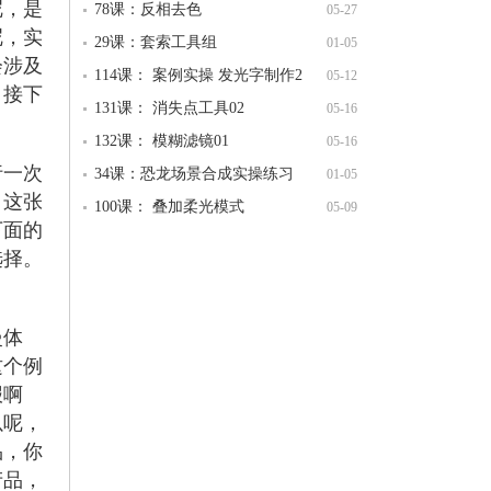
呢，是
78课：反相去色
05-27
呢，实
29课：套索工具组
01-05
会涉及
114课： 案例实操 发光字制作2
05-12
。接下
131课： 消失点工具02
05-16
132课： 模糊滤镜01
05-16
行一次
34课：恐龙场景合成实操练习
01-05
，这张
100课： 叠加柔光模式
05-09
下面的
选择。
慢体
这个例
报啊
以呢，
品，你
产品，