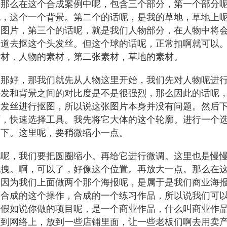
，那么在这个合成案例中呢，包含三个部分，第一个部分
机，这个一个背景。第二个的话呢，是我的草地，草地上
张图片，第三个的话呢，就是我们人物部分，在人物中将
通道去抠这个头发丝。但这个球的话呢，正常扣啊就可以
素材，人物的素材，第二张素材，草地的素材。
。那好，那我们就先从人物这里开始，我们先对人物呢进
头发和背景之间的对比度是不是很强烈，那么因此的话呢
对发丝进行抠图，所以说这张图片本身并没有问题。然后
啊，快速选择工具。我先将它大体的这个轮廓。进行一个
一下。这里呢，要稍微缩小一点。
况呢，我们要把圆圈缩小。再给它进行微调。这里也是慢
拖拽。啊，可以了，好像这个位置。再放大一点。那么在
？因为我们上面做两个那个海报呢，是属于是我们商业海
种合成的这个操作，合成的一个练习作品，所以说我们可
，假如说你做的项目呢，是一个商业作品，什么叫商业作
放到网络上，放到一些店铺里面，让一些老板们啊去用卖