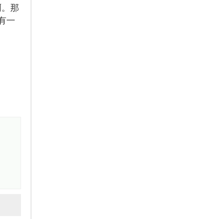
啊。那
有一