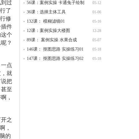
见到过
56课：案例实操 卡通兔子绘制
05-12
进行了
36课：选择主体工具
01-06
进行修
132课： 模糊滤镜01
05-16
个插件
12课：案例实操大楼图
12-28
的这个
89课： 案例实操 水果合成
05-07
思呢？
146课： 抠图思路 实操练习01
05-18
147课： 抠图思路 实操练习02
05-18
，一点
皮，就
有说把
，甚至
好啊，
打开之
的啊，
脑的