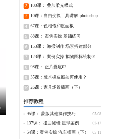
100课： 叠加柔光模式
2
10课：自由变换工具讲解-photoshop
3
教程
67课：色相饱和度面板
4
88课： 案例实操 基础练习
5
153课： 海报制作 场景搭建部分
6
123课： 案例实操 拟物图标绘制01
7
98课： 正片叠底02
8
35课：魔术橡皮擦如何使用？
9
26课：家具场景插画（下）
10
推荐教程
95课： 蒙版其他操作技巧
05-08
137课： 扭曲滤镜 星球案例
05-17
54课：案例实操 汽车插画（下）
05-11