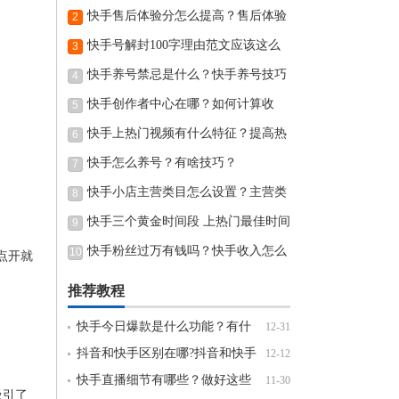
货？
快手售后体验分怎么提高？售后体验
2
分是按照什么标准来的？
快手号解封100字理由范文应该这么
3
写？
快手养号禁忌是什么？快手养号技巧
4
有哪些？
快手创作者中心在哪？如何计算收
5
益？
快手上热门视频有什么特征？提高热
6
度有哪些方法？
快手怎么养号？有啥技巧？
7
快手小店主营类目怎么设置？主营类
8
目能不能修改？
快手三个黄金时间段 上热门最佳时间
9
快手粉丝过万有钱吗？快手收入怎么
10
点开就
算？
推荐教程
快手今日爆款是什么功能？有什
12-31
么特点？
抖音和快手区别在哪?抖音和快手
12-12
各自优势在哪里?
快手直播细节有哪些？做好这些
11-30
吸引了