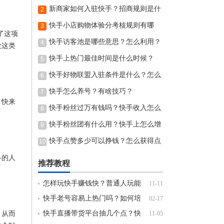
有流量？
新商家如何入驻快手？招商规则是什
2
么？
快手小店购物体验分考核规则有哪
3
了这项
些？
快手访客池是哪些意思？怎么利用？
4
欢这类
快手上热门最佳时间是什么时候？
5
快手好物联盟入驻条件是什么？怎么
6
加入快手好物联盟？
快手怎么养号？有啥技巧？
7
，快来
快手粉丝过万有钱吗？快手收入怎么
8
算？
快手粉丝团有什么用？快手上怎么增
9
加粉丝量？
快手点赞多少可以挣钱？怎么获得点
10
赞量？
多的人
推荐教程
怎样玩快手赚钱快？普通人玩能
11-11
挣钱吗？
快手老号容易上热门吗？如何培
02-17
养一个热门号？
快手直播带货平台抽几个点？快
。从而
11-05