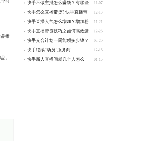
这个时
手直播带货有何技巧？
快手不做主播怎么赚钱？有哪些
11-07
赚钱方式？
快手怎么直播带货? 快手直播带
12-13
货的5个核心法则!​
快手直播人气怎么增加？增加粉
11-21
丝的方法和技巧有哪些？
快手直播带货技巧之如何高效进
12-26
作品推
行直播带货
快手光合计划一周能领多少钱？
02-20
怎么获得？
快手继续“动员”服务商
12-16
作品。
快手新人直播间就几个人怎么
01-15
办？快手直播怎么能效果好？